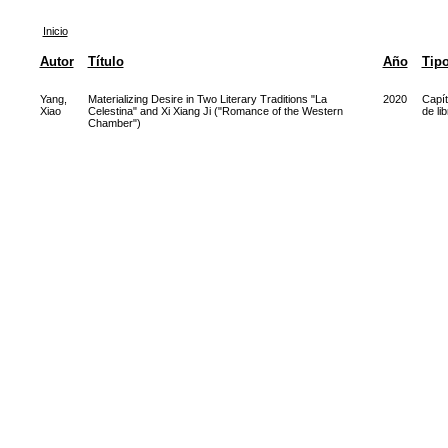
Inicio
Autor
Título
Año
Tip
Yang,
Materializing Desire in Two Literary Traditions "La
2020
Capít
Xiao
Celestina" and Xi Xiang Ji ("Romance of the Western
de lib
Chamber")