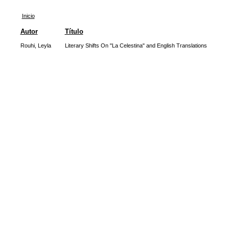
Inicio
Autor
Título
Rouhi, Leyla
Literary Shifts On "La Celestina" and English Translations