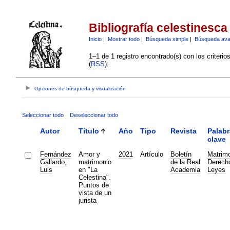
Bibliografía celestinesca
Inicio
|
Mostrar todo
|
Búsqueda simple
|
Búsqueda av
1–1 de 1 registro encontrado(s) con los criteri
(
RSS
):
Opciones de búsqueda y visualización
Seleccionar todo
Deseleccionar todo
Autor
Título
Año
Tipo
Revista
Palabr
clave
Fernández
Amor y
2021
Artículo
Boletín
Matrim
Gallardo,
matrimonio
de la Real
Derech
Luis
en "La
Academia
Leyes
Celestina".
Puntos de
vista de un
jurista