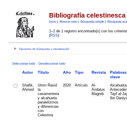
Bibliografía celestinesca
Inicio
|
Mostrar todo
|
Búsqueda simple
|
Búsqueda av
1–1 de 1 registro encontrado(s) con los criteri
(
RSS
):
Opciones de búsqueda y visualización
Seleccionar todo
Deseleccionar todo
Autor
Título
Año
Tipo
Revista
Palabras
clave
Shafik,
Umm Rasid
2020
Artículo
Al-
Alcahueta
Ahmed
la
Andalus
Anteceden
casamentera
Magreb
Tayf al-Ja
y alcahueta:
Ibn Daniya
paralelismos
y diferencias
con
Celestina