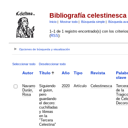
Bibliografía celestinesca
Inicio
|
Mostrar todo
|
Búsqueda simple
|
Búsqueda av
1–1 de 1 registro encontrado(s) con los criteri
(
RSS
):
Opciones de búsqueda y visualización
Seleccionar todo
Deseleccionar todo
Autor
Título
Año
Tipo
Revista
Palab
clave
Navarro
Siguiendo
2020
Artículo
Celestinesca
Tercera
Durán,
el guion,
de la
Rosa
pero
Tragic
guardando
de Cele
el decoro:
Decoro
cuchilladas
y libreas
en la
"Tercera
Celestina"