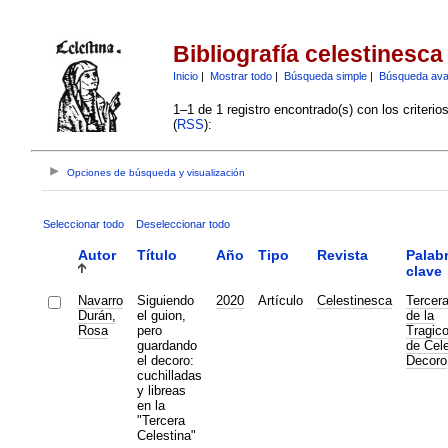
Bibliografía celestinesca
Inicio
|
Mostrar todo
|
Búsqueda simple
|
Búsqueda av
1–1 de 1 registro encontrado(s) con los criteri
(
RSS
):
Opciones de búsqueda y visualización
Seleccionar todo
Deseleccionar todo
Autor
Título
Año
Tipo
Revista
Palab
clave
Navarro
Siguiendo
2020
Artículo
Celestinesca
Tercera
Durán,
el guion,
de la
Rosa
pero
Tragic
guardando
de Cele
el decoro:
Decoro
cuchilladas
y libreas
en la
"Tercera
Celestina"