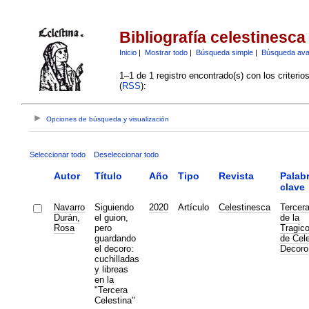
Bibliografía celestinesca
Inicio
|
Mostrar todo
|
Búsqueda simple
|
Búsqueda av
1–1 de 1 registro encontrado(s) con los criteri
(
RSS
):
Opciones de búsqueda y visualización
Seleccionar todo
Deseleccionar todo
Autor
Título
Año
Tipo
Revista
Palab
clave
Navarro
Siguiendo
2020
Artículo
Celestinesca
Tercera
Durán,
el guion,
de la
Rosa
pero
Tragic
guardando
de Cele
el decoro:
Decoro
cuchilladas
y libreas
en la
"Tercera
Celestina"