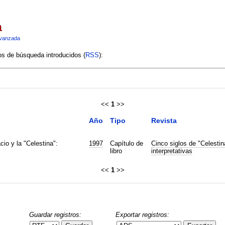
a
vanzada
ios de búsqueda introducidos (
RSS
):
<<
1
>>
Año
Tipo
Revista
cio y la "Celestina":
1997
Capítulo de
Cinco siglos de "Celestin
libro
interpretativas
<<
1
>>
Guardar registros:
Exportar registros: