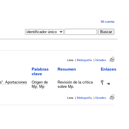
Mi cuenta
Lista
|
Bibliografía
|
Detalles
Palabras
Resumen
Enlaces
clave
a". Aportaciones
Origen de
Revisión de la crítica
Mp
;
Mp
sobre Mp.
Lista
|
Bibliografía
|
Detalles