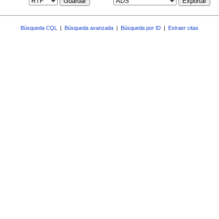
Guardar
Exportar
Búsqueda CQL
|
Búsqueda avanzada
|
Búsqueda por ID
|
Extraer citas