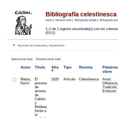
Bibliografía celestinesca
Inicio
|
Mostrar todo
|
Búsqueda simple
|
Búsqueda av
1–1 de 1 registro encontrado(s) con los criteri
(
RSS
):
Opciones de búsqueda y visualización
Seleccionar todo
Deseleccionar todo
Autor
Título
Año
Tipo
Revista
Palabras
clave
Matos,
El
2020
Artículo
Celestinesca
Amor
;
Kevin
proceso
Influencia
de
Tradición
;
amores
Erotismo
de
Calisto
y
Melibea
frente a
la