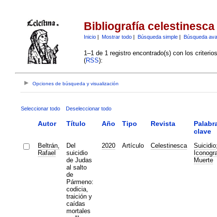
Bibliografía celestinesca
Inicio
|
Mostrar todo
|
Búsqueda simple
|
Búsqueda av
1–1 de 1 registro encontrado(s) con los criteri
(
RSS
):
Opciones de búsqueda y visualización
Seleccionar todo
Deseleccionar todo
Autor
Título
Año
Tipo
Revista
Palabr
clave
Beltrán,
Del
2020
Artículo
Celestinesca
Suicidio
Rafael
suicidio
Iconogra
de Judas
Muerte
al salto
de
Pármeno:
codicia,
traición y
caídas
mortales