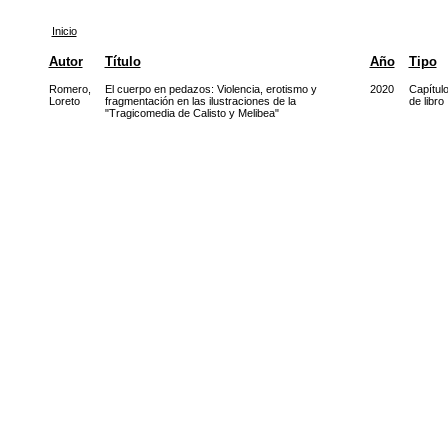
Inicio
Autor
Título
Año
Tipo
Romero,
El cuerpo en pedazos: Violencia, erotismo y
2020
Capítul
Loreto
fragmentación en las ilustraciones de la
de libro
"Tragicomedia de Calisto y Melibea"