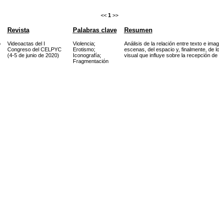
<<
1
>>
Revista
Palabras clave
Resumen
o
Videoactas del I
Violencia
;
Análisis de la relación entre texto e ima
Congreso del CELPYC
Erotismo
;
escenas, del espacio y, finalmente, de 
(4-5 de junio de 2020)
Iconografía
;
visual que influye sobre la recepción de 
Fragmentación