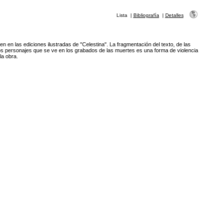
Lista
|
Bibliografía
|
Detalles
gen en las ediciones ilustradas de "Celestina". La fragmentación del texto, de las
los personajes que se ve en los grabados de las muertes es una forma de violencia
la obra.