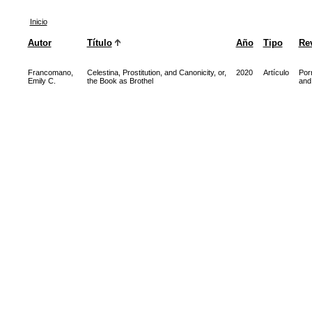
Inicio
Autor
Título
Año
Tipo
Rev
Francomano,
Celestina, Prostitution, and Canonicity, or,
2020
Artículo
Por
Emily C.
the Book as Brothel
and