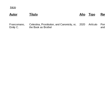
Inicio
Autor
Título
Año
Tipo
Rev
Francomano,
Celestina, Prostitution, and Canonicity, or,
2020
Artículo
Por
Emily C.
the Book as Brothel
and