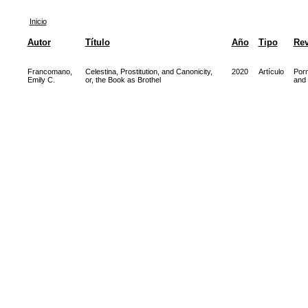
Inicio
Autor
Título
Año
Tipo
Rev
Francomano,
Celestina, Prostitution, and Canonicity,
2020
Artículo
Porn
Emily C.
or, the Book as Brothel
and 