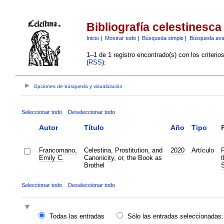
Bibliografía celestinesca
Inicio
|
Mostrar todo
|
Búsqueda simple
|
Búsqueda av
1–1 de 1 registro encontrado(s) con los criteri
(
RSS
):
Opciones de búsqueda y visualización
Seleccionar todo
Deseleccionar todo
Autor
Título
Año
Tipo
Francomano,
Celestina, Prostitution, and
2020
Artículo
P
Emily C.
Canonicity, or, the Book as
t
Brothel
S
Seleccionar todo
Deseleccionar todo
Todas las entradas
Sólo las entradas seleccionadas: