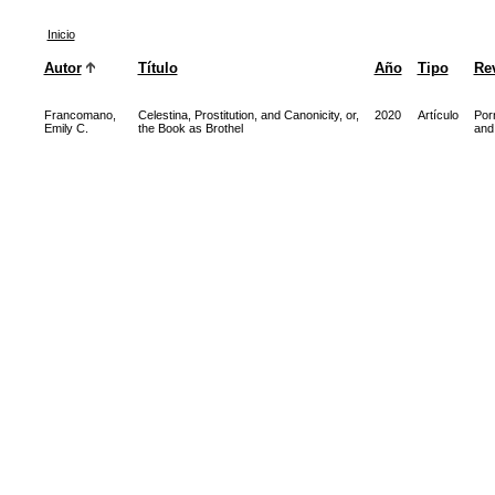
Inicio
Autor
Título
Año
Tipo
Rev
Francomano,
Celestina, Prostitution, and Canonicity, or,
2020
Artículo
Por
Emily C.
the Book as Brothel
and