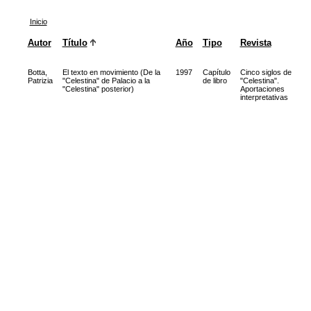
Inicio
Autor
Título
Año
Tipo
Revista
Botta,
El texto en movimiento (De la
1997
Capítulo
Cinco siglos de
Patrizia
"Celestina" de Palacio a la
de libro
"Celestina".
"Celestina" posterior)
Aportaciones
interpretativas