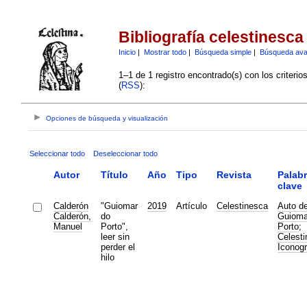
Bibliografía celestinesca
Inicio
|
Mostrar todo
|
Búsqueda simple
|
Búsqueda av
1–1 de 1 registro encontrado(s) con los criteri
(
RSS
):
Opciones de búsqueda y visualización
Seleccionar todo
Deseleccionar todo
Autor
Título
Año
Tipo
Revista
Palab
clave
Calderón
"Guiomar
2019
Artículo
Celestinesca
Auto d
Calderón,
do
Guioma
Manuel
Porto",
Porto
;
leer sin
Celest
perder el
Iconogr
hilo