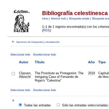
Bibliografía celestinesca
Inicio
|
Mostrar todo
|
Búsqueda simple
|
Búsqueda av
1–1 de 1 registro encontrado(s) con los criteri
(
RSS
):
Opciones de búsqueda y visualización
Seleccionar todo
Deseleccionar todo
Autor
Título
Año
Tipo
Classen,
The Prostitute as Protagonist: The
2019
Capítul
Albrecht
Intriguing Case of Fernando de
de libro
Rojas's "Celestina"
Seleccionar todo
Deseleccionar todo
Todas las entradas
Sólo las entradas seleccionadas: