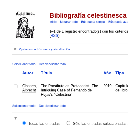
Bibliografía celestinesca
Inicio
|
Mostrar todo
|
Búsqueda simple
|
Búsqueda av
1–1 de 1 registro encontrado(s) con los criteri
(
RSS
):
Opciones de búsqueda y visualización
Seleccionar todo
Deseleccionar todo
Autor
Título
Año
Tipo
Classen,
The Prostitute as Protagonist: The
2019
Capítul
Albrecht
Intriguing Case of Fernando de
de libro
Rojas's "Celestina"
Seleccionar todo
Deseleccionar todo
Todas las entradas
Sólo las entradas seleccionadas: