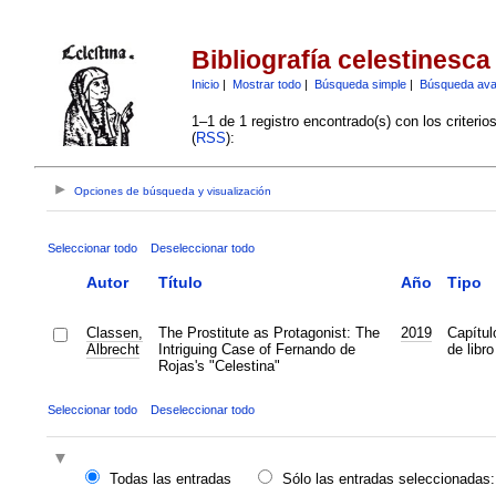
Bibliografía celestinesca
Inicio
|
Mostrar todo
|
Búsqueda simple
|
Búsqueda av
1–1 de 1 registro encontrado(s) con los criteri
(
RSS
):
Opciones de búsqueda y visualización
Seleccionar todo
Deseleccionar todo
Autor
Título
Año
Tipo
Classen,
The Prostitute as Protagonist: The
2019
Capítul
Albrecht
Intriguing Case of Fernando de
de libro
Rojas's "Celestina"
Seleccionar todo
Deseleccionar todo
Todas las entradas
Sólo las entradas seleccionadas: