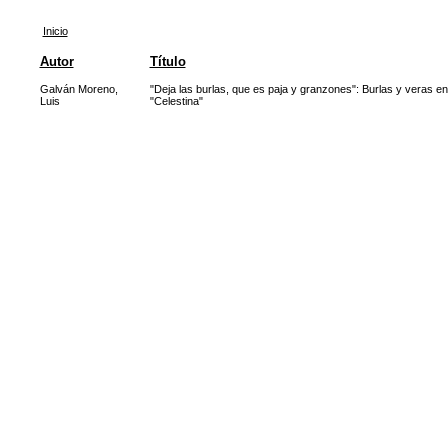
Inicio
Autor
Título
Galván Moreno,
"Deja las burlas, que es paja y granzones": Burlas y veras en
Luis
"Celestina"