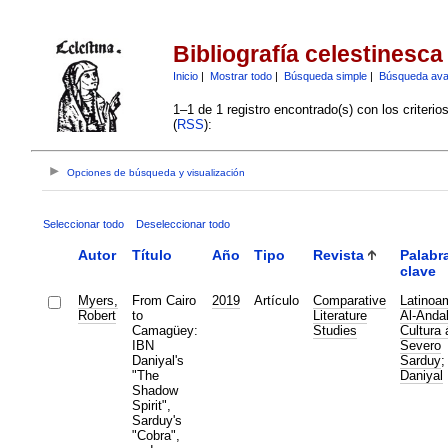
Bibliografía celestinesca
Inicio
|
Mostrar todo
|
Búsqueda simple
|
Búsqueda av
1–1 de 1 registro encontrado(s) con los criteri
(
RSS
):
Opciones de búsqueda y visualización
Seleccionar todo
Deseleccionar todo
Autor
Título
Año
Tipo
Revista
Palabr
clave
Myers,
From Cairo
2019
Artículo
Comparative
Latinoa
Robert
to
Literature
Al-Anda
Camagüey:
Studies
Cultura 
IBN
Severo
Daniyal's
Sarduy
"The
Daniyal
Shadow
Spirit",
Sarduy's
"Cobra",