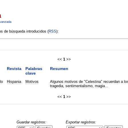
a
vanzada
ios de búsqueda introducidos (
RSS
):
<<
1
>>
Revista
Palabras
Resumen
clave
lo
Hispania
Motivos
Algunos motivos de "Celestina" recuerdan a los
tragedia, sentimentalismo, magia...
<<
1
>>
Guardar registros:
Exportar registros: