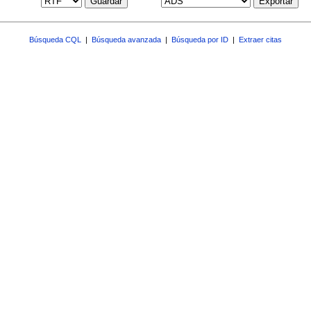
Guardar
Exportar
Búsqueda CQL
|
Búsqueda avanzada
|
Búsqueda por ID
|
Extraer citas