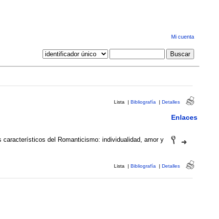
Mi cuenta
Lista
|
Bibliografía
|
Detalles
Enlaces
 característicos del Romanticismo: individualidad, amor y
Lista
|
Bibliografía
|
Detalles