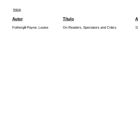
Inicio
Autor
Título
A
Fothergill-Payne, Louise
On Readers, Spectators and Critics
1