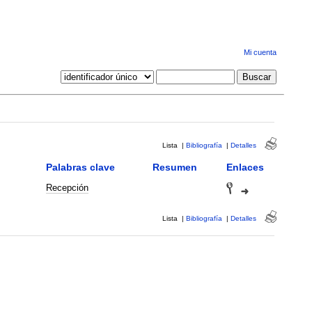
Mi cuenta
Lista
|
Bibliografía
|
Detalles
Palabras clave
Resumen
Enlaces
Recepción
Lista
|
Bibliografía
|
Detalles