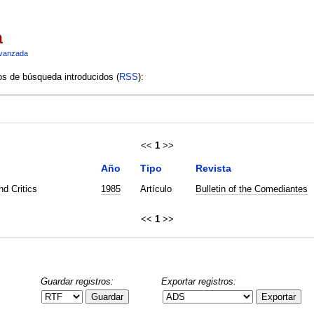
a
vanzada
ios de búsqueda introducidos (
RSS
):
<<
1
>>
Año
Tipo
Revista
d Critics
1985
Artículo
Bulletin of the Comediantes
<<
1
>>
Guardar registros:
Exportar registros:
Guardar
Exportar