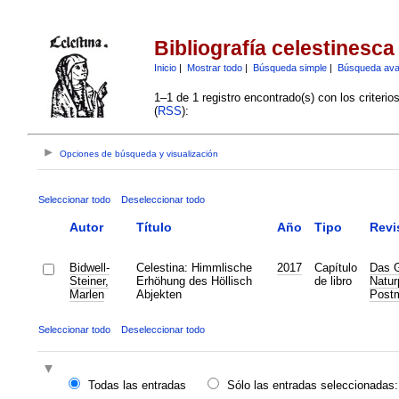
Bibliografía celestinesca
Inicio
|
Mostrar todo
|
Búsqueda simple
|
Búsqueda av
1–1 de 1 registro encontrado(s) con los criteri
(
RSS
):
Opciones de búsqueda y visualización
Seleccionar todo
Deseleccionar todo
Autor
Título
Año
Tipo
Revi
Bidwell-
Celestina: Himmlische
2017
Capítulo
Das 
Steiner,
Erhöhung des Höllisch
de libro
Natur
Marlen
Abjekten
Postm
Seleccionar todo
Deseleccionar todo
Todas las entradas
Sólo las entradas seleccionadas: