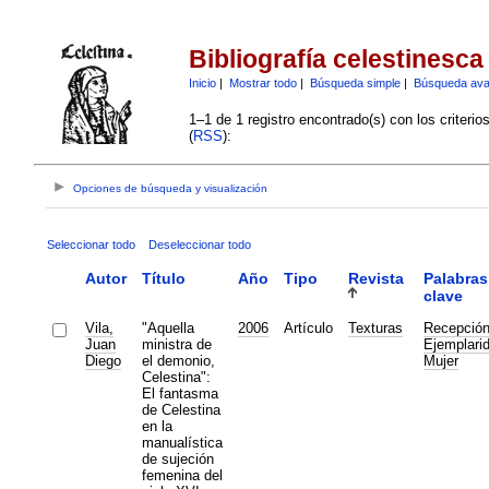
Bibliografía celestinesca
Inicio
|
Mostrar todo
|
Búsqueda simple
|
Búsqueda av
1–1 de 1 registro encontrado(s) con los criteri
(
RSS
):
Opciones de búsqueda y visualización
Seleccionar todo
Deseleccionar todo
Autor
Título
Año
Tipo
Revista
Palabras
clave
Vila,
"Aquella
2006
Artículo
Texturas
Recepció
Juan
ministra de
Ejemplari
Diego
el demonio,
Mujer
Celestina":
El fantasma
de Celestina
en la
manualística
de sujeción
femenina del