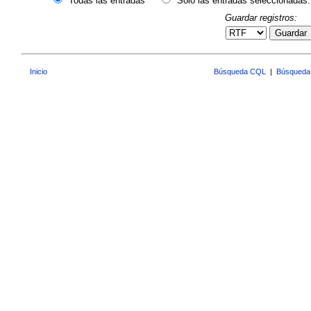
Todas las entradas
Sólo las entradas seleccionadas:
Guardar registros:
Guardar
Inicio
Búsqueda CQL
|
Búsqueda