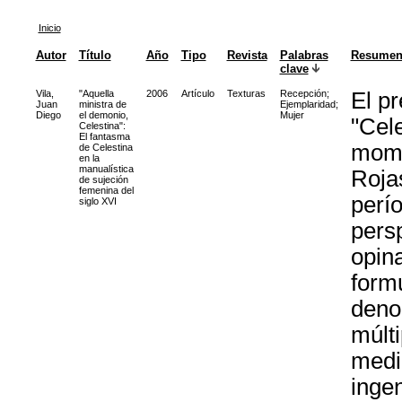
Inicio
Autor
Título
Año
Tipo
Revista
Palabras
Resume
clave
Vila,
"Aquella
2006
Artículo
Texturas
Recepción
;
El pr
Juan
ministra de
Ejemplaridad
;
Diego
el demonio,
Mujer
"Cele
Celestina":
El fantasma
mome
de Celestina
en la
manualística
Rojas
de sujeción
femenina del
perí
siglo XVI
pers
opin
form
deno
múlti
medid
ingen