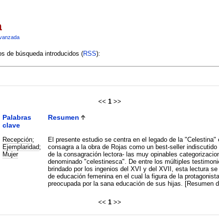
a
vanzada
ios de búsqueda introducidos (
RSS
):
<<
1
>>
Palabras
Resumen
clave
Recepción
;
El presente estudio se centra en el legado de la "Celestina"
Ejemplaridad
;
consagra a la obra de Rojas como un best-seller indiscutido
Mujer
de la consagración lectora- las muy opinables categorizacio
denominado "celestinesca". De entre los múltiples testimonio
brindado por los ingenios del XVI y del XVII, esta lectura s
de educación femenina en el cual la figura de la protagonista
preocupada por la sana educación de sus hijas. [Resumen de
<<
1
>>