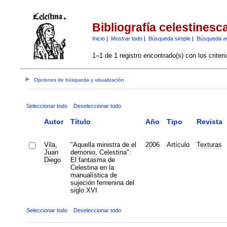
Bibliografía celestinesc
Inicio
|
Mostrar todo
|
Búsqueda simple
|
Búsqueda a
1–1 de 1 registro encontrado(s) con los criter
Opciones de búsqueda y visualización
Seleccionar todo
Deseleccionar todo
Autor
Título
Año
Tipo
Revista
Vila,
"Aquella ministra de el
2006
Artículo
Texturas
Juan
demonio, Celestina":
Diego
El fantasma de
Celestina en la
manualística de
sujeción femenina del
siglo XVI
Seleccionar todo
Deseleccionar todo