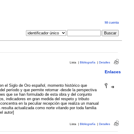
Mi cuenta
Lista
|
Bibliografía
|
Detalles
Enlaces
 en el Siglo de Oro español, momento histórico que
 del período y que permite retomar -desde la perspectiva
nes que se han formulado de esta obra y del conjunto
s, indicadores en gran medida del respeto y tributo
e concentra en la peculiar recepción que realiza un manual
 resulta actualizada como norte vitando por toda familia
l autor]
Lista
|
Bibliografía
|
Detalles