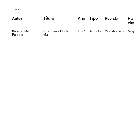
Inicio
Autor
Título
Año
Tipo
Revista
Pal
cla
Barrick, Mac
Celestina's Black
1977
Artículo
Celestinesca
Mag
Eugene
Mass