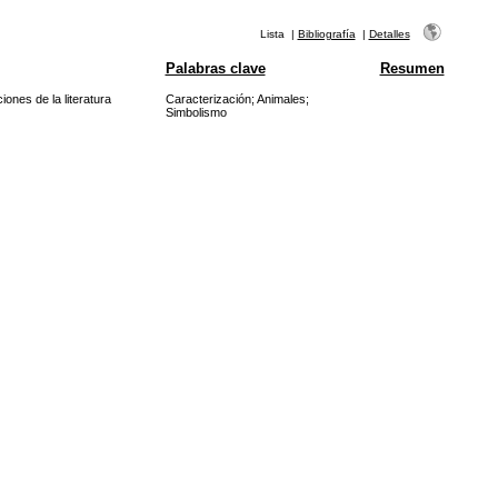
Lista
|
Bibliografía
|
Detalles
Palabras clave
Resumen
ones de la literatura
Caracterización
;
Animales
;
Simbolismo