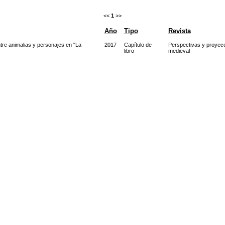
<<
1
>>
Año
Tipo
Revista
ntre animalias y personajes en "La
2017
Capítulo de
Perspectivas y proyecci
libro
medieval