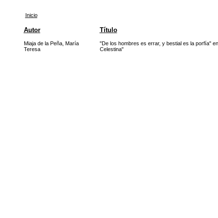
Inicio
Autor
Título
Miaja de la Peña, María
"De los hombres es errar, y bestial es la porfía" e
Teresa
Celestina"