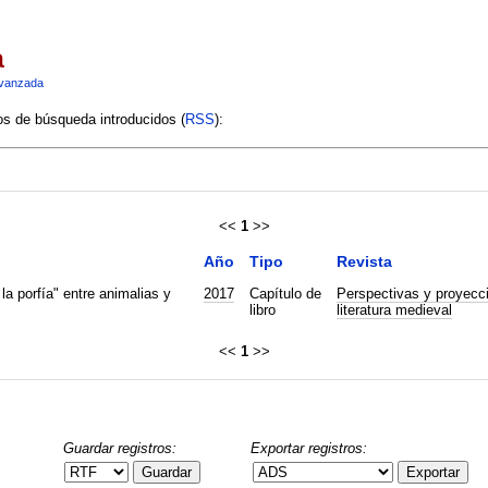
a
vanzada
ios de búsqueda introducidos (
RSS
):
<<
1
>>
Año
Tipo
Revista
la porfía" entre animalias y
2017
Capítulo de
Perspectivas y proyecci
libro
literatura medieval
<<
1
>>
Guardar registros:
Exportar registros:
Guardar
Exportar