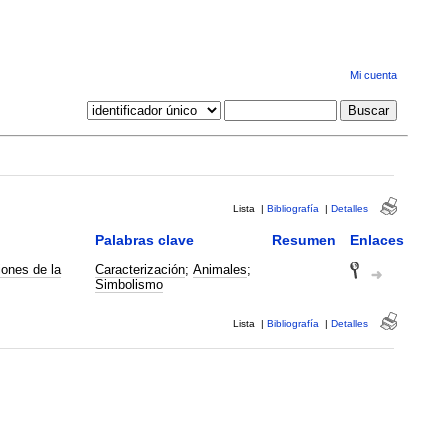
Mi cuenta
Lista
|
Bibliografía
|
Detalles
Palabras clave
Resumen
Enlaces
ones de la
Caracterización
;
Animales
;
Simbolismo
Lista
|
Bibliografía
|
Detalles