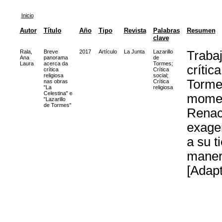
Inicio
Autor
Título
Año
Tipo
Revista
Palabras
Resumen
clave
Rala,
Breve
2017
Artículo
La Junta
Lazarillo
Traba
Ana
panorama
de
Laura
acerca da
Tormes
;
crític
crítica
Crítica
religiosa
social
;
Tormes
nas obras
Crítica
"La
religiosa
Celestina" e
momen
"Lazarillo
de Tormes"
Renaci
exage
a su t
manera
[Adapt