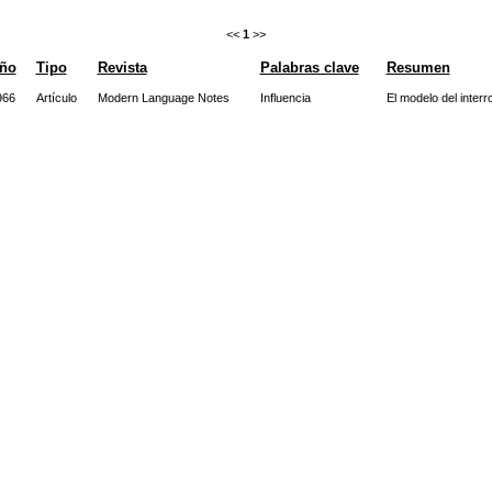
<<
1
>>
ño
Tipo
Revista
Palabras clave
Resumen
966
Artículo
Modern Language Notes
Influencia
El modelo del interr