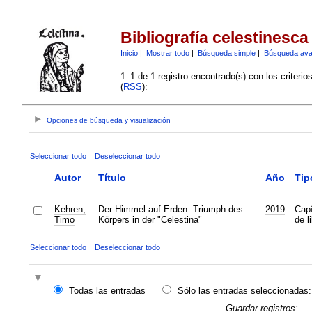
Bibliografía celestinesca
Inicio
|
Mostrar todo
|
Búsqueda simple
|
Búsqueda av
1–1 de 1 registro encontrado(s) con los criteri
(
RSS
):
Opciones de búsqueda y visualización
Seleccionar todo
Deseleccionar todo
Autor
Título
Año
Tip
Kehren,
Der Himmel auf Erden: Triumph des
2019
Capí
Timo
Körpers in der "Celestina"
de l
Seleccionar todo
Deseleccionar todo
Todas las entradas
Sólo las entradas seleccionadas:
Guardar registros: