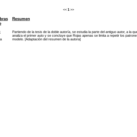
<<
1
>>
bras
Resumen
e
;
Partiendo de la tesis de la doble autoría, se estudia la parte del antiguo autor, a la
analiza el primer auto y se concluye que Rojas apenas se limita a repetir los patron
ía
modelo. [Adaptación del resumen de la autora]