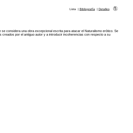
Lista
|
Bibliografía
|
Detalles
 que se considera una obra excepcional escrita para atacar el Naturalismo erótico. Se
es creados por el antiguo autor y a introducir incoherencias con respecto a su