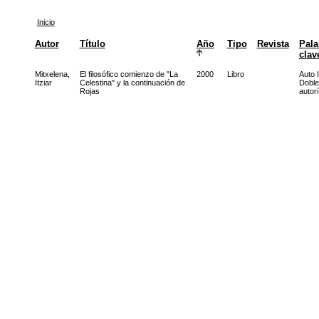
Inicio
Autor
Título
Año
Tipo
Revista
Pala
clav
Mitxelena,
El filosófico comienzo de "La
2000
Libro
Auto I
Itziar
Celestina" y la continuación de
Doble
Rojas
autor