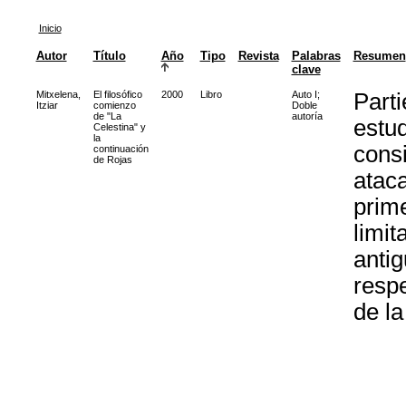
Inicio
Autor
Título
Año
Tipo
Revista
Palabras
Resumen
clave
Mitxelena,
El filosófico
2000
Libro
Auto I
;
Parti
Itziar
comienzo
Doble
de "La
autoría
estud
Celestina" y
la
consi
continuación
de Rojas
ataca
prim
limit
antig
resp
de la