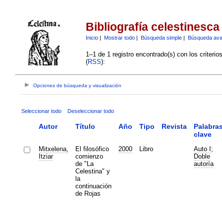
Bibliografía celestinesca
Inicio
|
Mostrar todo
|
Búsqueda simple
|
Búsqueda av
1–1 de 1 registro encontrado(s) con los criteri
(
RSS
):
Opciones de búsqueda y visualización
Seleccionar todo
Deseleccionar todo
Autor
Título
Año
Tipo
Revista
Palabra
clave
Mitxelena,
El filosófico
2000
Libro
Auto I
;
Itziar
comienzo
Doble
de "La
autoría
Celestina" y
la
continuación
de Rojas