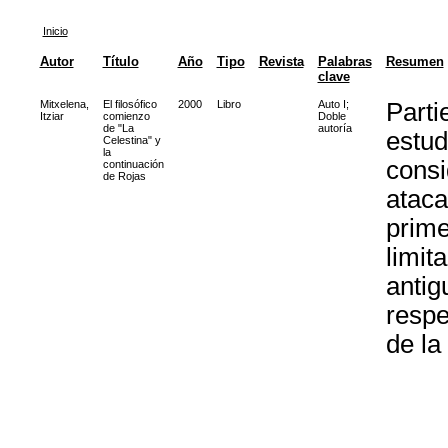
Inicio
Autor
Título
Año
Tipo
Revista
Palabras
Resumen
clave
Mitxelena,
El filosófico
2000
Libro
Auto I
;
Parti
Itziar
comienzo
Doble
de "La
autoría
estud
Celestina" y
la
consi
continuación
de Rojas
ataca
prime
limit
antig
respe
de la