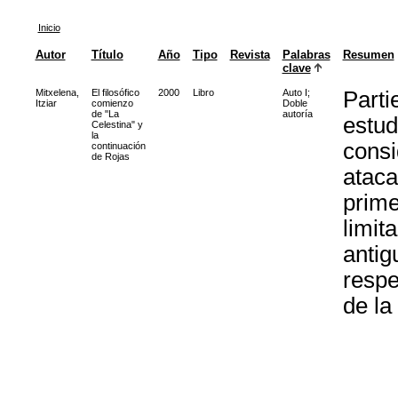
Inicio
Autor
Título
Año
Tipo
Revista
Palabras
Resumen
clave
Mitxelena,
El filosófico
2000
Libro
Auto I
;
Parti
Itziar
comienzo
Doble
de "La
autoría
estud
Celestina" y
la
consi
continuación
de Rojas
ataca
prime
limit
antig
respe
de la