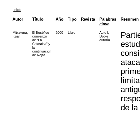
Inicio
Autor
Título
Año
Tipo
Revista
Palabras
Resumen
clave
Mitxelena,
El filosófico
2000
Libro
Auto I
;
Parti
Itziar
comienzo
Doble
de "La
autoría
estud
Celestina" y
la
consi
continuación
de Rojas
ataca
prime
limit
antig
respe
de la