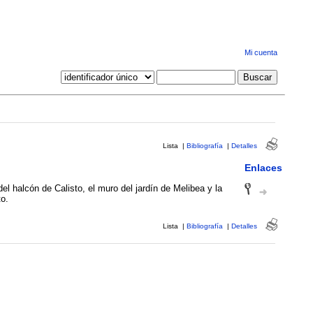
Mi cuenta
Lista
|
Bibliografía
|
Detalles
Enlaces
del halcón de Calisto, el muro del jardín de Melibea y la
to.
Lista
|
Bibliografía
|
Detalles