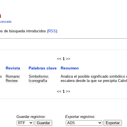
a
vanzada
ios de búsqueda introducidos (
RSS
):
<<
1
>>
Revista
Palabras clave
Resumen
o
Romanic
Simbolismo
;
Analiza el posible significado simbólico 
Review
Iconografía
escalera desde la que se precipita Calis
<<
1
>>
Guardar registros:
Exportar registros:
Guardar
Exportar