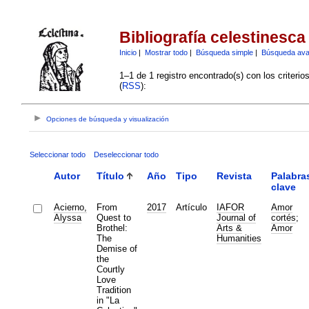
Bibliografía celestinesca
Inicio
|
Mostrar todo
|
Búsqueda simple
|
Búsqueda av
1–1 de 1 registro encontrado(s) con los criteri
(
RSS
):
Opciones de búsqueda y visualización
Seleccionar todo
Deseleccionar todo
Autor
Título
Año
Tipo
Revista
Palabra
clave
Acierno,
From
2017
Artículo
IAFOR
Amor
Alyssa
Quest to
Journal of
cortés
;
Brothel:
Arts &
Amor
The
Humanities
Demise of
the
Courtly
Love
Tradition
in "La