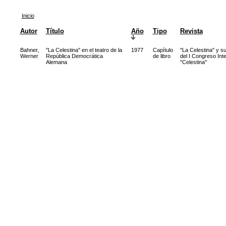
Inicio
Autor
Título
Año
Tipo
Revista
Bahner,
"La Celestina" en el teatro de la
1977
Capítulo
"La Celestina" y su
Werner
República Democrática
de libro
del I Congreso Inte
Alemana
"Celestina"