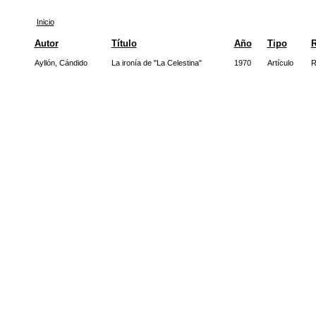
Inicio
Autor
Título
Año
Tipo
R
Ayllón, Cándido
La ironía de "La Celestina"
1970
Artículo
R