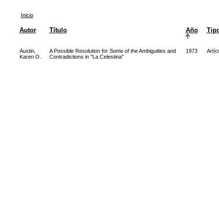
Inicio
Autor
Título
Año
Tip
Austin,
A Possible Resolution for Some of the Ambiguities and
1973
Artíc
Karen O.
Contradictions in "La Celestina"