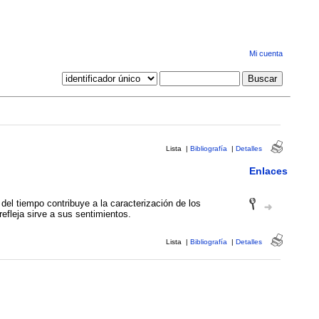
Mi cuenta
Lista
|
Bibliografía
|
Detalles
Enlaces
 del tiempo contribuye a la caracterización de los
refleja sirve a sus sentimientos.
Lista
|
Bibliografía
|
Detalles