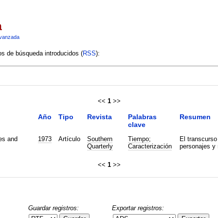
a
vanzada
ios de búsqueda introducidos (
RSS
):
<<
1
>>
Año
Tipo
Revista
Palabras
Resumen
clave
es and
1973
Artículo
Southern
Tiempo
;
El transcurso
Quarterly
Caracterización
personajes y 
<<
1
>>
Guardar registros:
Exportar registros: