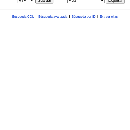
Guardar
Exportar
Búsqueda CQL
|
Búsqueda avanzada
|
Búsqueda por ID
|
Extraer citas