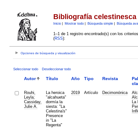
Bibliografía celestinesca
Inicio
|
Mostrar todo
|
Búsqueda simple
|
Búsqueda av
1–1 de 1 registro encontrado(s) con los criteri
(
RSS
):
Opciones de búsqueda y visualización
Seleccionar todo
Deseleccionar todo
Autor
Título
Año
Tipo
Revista
Pa
cl
Rouhi,
La heroica
2019
Artículo
Decimonónica
Alc
Leyla
;
"alcahueta"
Alc
Cassiday,
dormía la
La 
Julie A.
siesta: "La
Per
Celestina's"
Inf
Presence
in "La
Regenta"