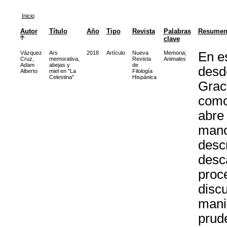
Inicio
Autor
Título
Año
Tipo
Revista
Palabras
Resume
clave
Vázquez
Ars
2018
Artículo
Nueva
Memoria
;
En es
Cruz,
memorativa,
Revista
Animales
Adam
abejas y
de
desde
Alberto
miel en "La
Filología
Celestina"
Hispánica
Graci
como
abre 
mano
descr
desc
proc
discu
manip
prude